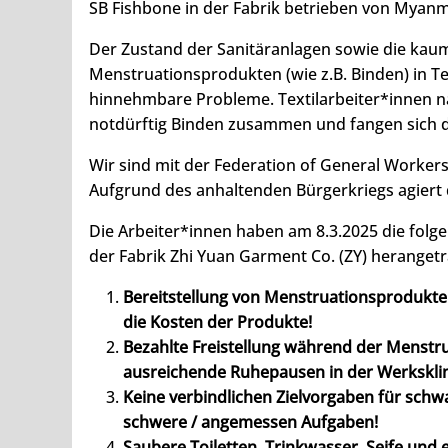
SB Fishbone in der Fabrik betrieben von Myanm
Der Zustand der Sanitäranlagen sowie die kau
Menstruationsprodukten (wie z.B. Binden) in Te
hinnehmbare Probleme. Textilarbeiter*innen 
notdürftig Binden zusammen und fangen sich d
Wir sind mit der Federation of General Worke
Aufgrund des anhaltenden Bürgerkriegs agiert 
Die Arbeiter*innen haben am 8.3.2025 die fo
der Fabrik Zhi Yuan Garment Co. (ZY) heranget
Bereitstellung von Menstruationsprodukten
die Kosten der Produkte!
Bezahlte Freistellung während der Menstrua
ausreichende Ruhepausen in der Werksklin
Keine verbindlichen Zielvorgaben für sc
schwere / angemessen Aufgaben!
Saubere Toiletten, Trinkwasser, Seife und