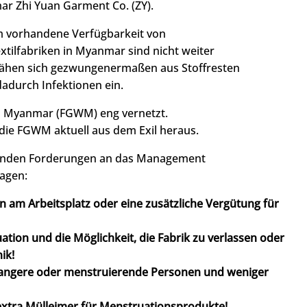
ar Zhi Yuan Garment Co. (ZY).
m vorhandene Verfügbarkeit von
xtilfabriken in Myanmar sind nicht weiter
nähen sich gezwungenermaßen aus Stoffresten
adurch Infektionen ein.
rs Myanmar (FGWM) eng vernetzt.
die FGWM aktuell aus dem Exil heraus.
lgenden Forderungen an das Management
ragen:
 am Arbeitsplatz oder eine zusätzliche Vergütung für
tion und die Möglichkeit, die Fabrik zu verlassen oder
ik!
hwangere oder menstruierende Personen und weniger
 extra Mülleimer für Menstruationsprodukte!